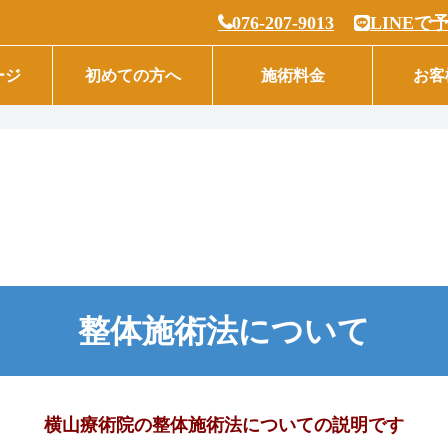
076-207-9013
LINEで
ージ
初めての方へ
施術料金
お客
整体施術法について
横山療術院の整体施術法についての説明です