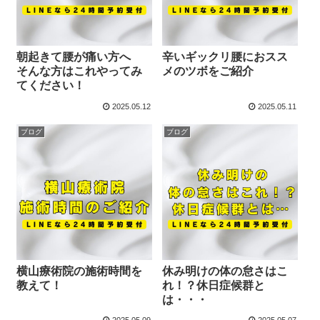
朝起きて腰が痛い方へ
辛いギックリ腰におスス
そんな方はこれやってみ
メのツボをご紹介
てください！
2025.05.12
2025.05.11
ブログ
ブログ
横山療術院の施術時間を
休み明けの体の怠さはこ
教えて！
れ！？休日症候群と
は・・・