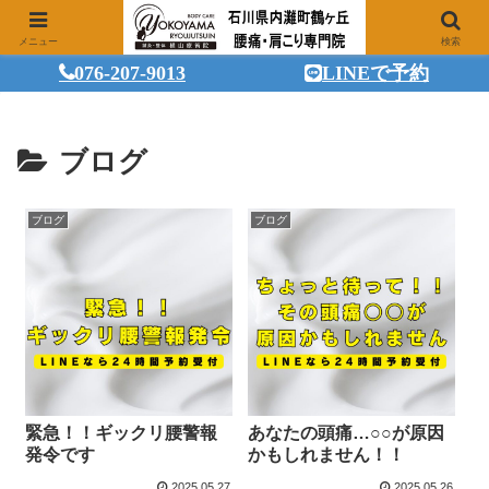
メニュー
検索
076-207-9013
LINEで予約
ブログ
ブログ
ブログ
緊急！！ギックリ腰警報
あなたの頭痛…○○が原因
発令です
かもしれません！！
2025.05.27
2025.05.26