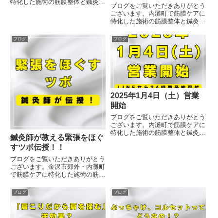
特化した施術の筋膜整体と鍼灸を
ブログをご覧いただきありがとう
受けることが出来る治療院です。
ございます。内灘町で筋膜ケアに
腰痛の原因は様々に存在します
特化した施術の筋膜整体と鍼灸を
が、レントゲンやMRIなど病院を
受けることが出来る治療院です。
利用しても判断のつかないものを
腰部脊柱管狭窄症は脊椎にある神
ブログ
ブログ
非特異的腰痛（ヒトクイテキヨ
経の通る管である脊柱管が何らか
ウ...
の影響で狭窄をうけることで起き
る症です。その為、腰部脊柱管
狭...
2025年1月4日（土）営業
開始
ブログをご覧いただきありがとう
ございます。内灘町で筋膜ケアに
特化した施術の筋膜整体と鍼灸を
鍼灸師が教える緊張をほぐ
受けることが出来る治療院です。
すツボ伝授！！
あけましておめでとうございま
す。昨年も皆様には大変お世話に
ブログをご覧いただきありがとう
なり、ありがとうございました。
ございます。金沢市郊外・内灘町
今年も1年、皆様の健康サポート
で筋膜ケアに特化した施術の筋膜
が...
整体と鍼灸を受けることが出来る
治療院です。スポーツもシーズン
ブログ
ブログ
インして連日アスリートの方のご
来院ありがとうございます。今週
末は石川県水泳協会からの派遣