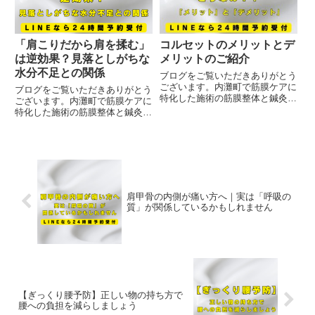
要...
「肩こりだから肩を揉む」
コルセットのメリットとデ
は逆効果？見落としがちな
メリットのご紹介
水分不足との関係
ブログをご覧いただきありがとう
ございます。内灘町で筋膜ケアに
ブログをご覧いただきありがとう
特化した施術の筋膜整体と鍼灸を
ございます。内灘町で筋膜ケアに
受けることが出来る治療院です。
特化した施術の筋膜整体と鍼灸を
コルセットのメリットとデメリッ
受けることが出来る治療院です。
トコルセットのメリット1.腰痛の
「肩こりがひどいから肩を揉んで
緩和コルセットは腰部を安定させ
もすぐ戻ってしまう…」そんな経
ることで、筋肉や靭帯への負担...
験はありませんか？肩こりの原因
というと、姿勢の悪さやデスク
ワ...
肩甲骨の内側が痛い方へ｜実は「呼吸の
質」が関係しているかもしれません
【ぎっくり腰予防】正しい物の持ち方で
腰への負担を減らしましょう