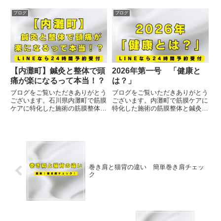
巻き肩と猫背を一緒に捉えられて
受けることが出来る治療院です。
いる方もいらっしゃいますが、こ
当院にご来院されるジュニア選手
ブログ
ブログ
れは違います。せっかく巻き肩や
に話を聞くと練習前のストレッチ
猫背のセルフケアを頑張ってい
に時間をかけていない選手が多す
る...
ぎます。こんな偉そうなことを
言...
【内灘町】鍼灸と整体で頭
2026年第一号 「健康と
痛が楽になるって本当！？
は？」
ブログをご覧いただきありがとう
ブログをご覧いただきありがとう
ございます。石川県内灘町で筋膜
ございます。内灘町で筋膜ケアに
ケアに特化した施術の筋膜整体と
特化した施術の筋膜整体と鍼灸を
鍼灸を受けることが出来る治療院
受けることが出来る治療院です。
です。当院は石川県内灘町で創業
「健康第一」当たり前の言葉です
15年以上も腰痛肩こり専門でお
が、このシンプルな言葉こそ本質
こなってきましたが、実は腰痛肩
だと感じる年末年始を過ごしまし
こりだけでなく、その他の症状
たので、このブログをご覧の方
で...
に...
巻き肩と猫背の違い 簡単巻き肩チェッ
ク