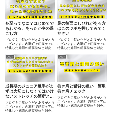
冬至ってなに？はじめてで
足の後面にしびれがある方
もわかる、あったか冬の過
はこのツボを押してみてく
ごし方
ださい
ブログをご覧いただきありがとう
ブログをご覧いただきありがとう
ございます。内灘町で筋膜ケアに
ございます。内灘町で筋膜ケアに
特化した施術の筋膜整体と鍼灸を
特化した施術の筋膜整体と鍼灸を
受けることが出来る治療院です。
受けることが出来る治療院です。
「冬至（とうじ）」をご存じでし
足の後面にしびれがある方はこの
ブログ
ブログ
ょうか？本日は冬至について東洋
ツボを押してみてください。『金
医学の視点もふまえながら「冬至
門（きんもん）』「金」は「貴重
ってなに？」「何をする日な
なもの」の例えで「門」は気血
の？...
が...
成長期のジュニア選手がま
巻き肩と猫背の違い 簡単
ずは大切にしなくてはいけ
巻き肩チェック
ないストレッチの箇所と
ブログをご覧いただきありがとう
は？【ストレッチ紹介付
ございます。内灘町で筋膜ケアに
ブログをご覧いただきありがとう
特化した施術の筋膜整体と鍼灸を
き】
ございます。内灘町で筋膜ケアに
受けることが出来る治療院です。
特化した施術の筋膜整体と鍼灸を