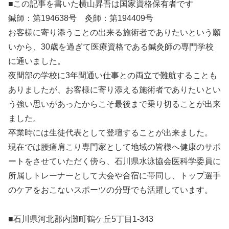
■この記事を書いた横山昇吾は国家資格保有者です
鍼師：第194638号 灸師：第194409号
お客様に寄り添うことの出来る施術者でありたいという願
いから、30歳を過ぎて医療資格である鍼灸師の専門学校
に通いました。
夜間部の学校に3年間通い仕事との両立で難航することも
ありましたが、お客様に寄り添える施術者でありたいとい
う強い思いがあったからこそ最後まで乗り切ることが出来
ました。
卒業時には生徒代表として登壇することが出来ました。
現在では腰痛肩こり専門家として地域の皆様へ健康のサポ
ートをさせていただく傍ら、石川県水泳協会医科学委員に
所属しトレーナーとして大会や合宿に帯同し、トップ選手
のケアをおこないスポーツの分野でも活躍しています。
■石川県河北郡内灘町鶴ケ丘5丁目1-343