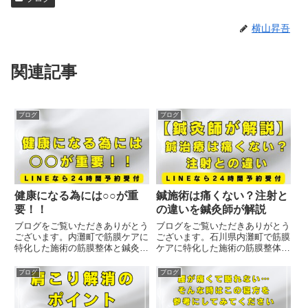
横山昇吾
関連記事
ブログ
ブログ
健康になる為には○○が重
鍼施術は痛くない？注射と
要！！
の違いを鍼灸師が解説
ブログをご覧いただきありがとう
ブログをご覧いただきありがとう
ございます。内灘町で筋膜ケアに
ございます。石川県内灘町で筋膜
特化した施術の筋膜整体と鍼灸を
ケアに特化した施術の筋膜整体と
受けることが出来る治療院です。
鍼灸を受けることが出来る治療院
皆さん「呼吸」について意識した
です。「鍼は痛そう…」多くの人
ブログ
ブログ
ことはありますか？普段何気なく
が抱いている不安ですが、結論は
していることですが、この呼吸1
“ほとんど痛くない” です。その理
つで健康状態に大きな差が生じ
由は鍼の構造そのものにあ...