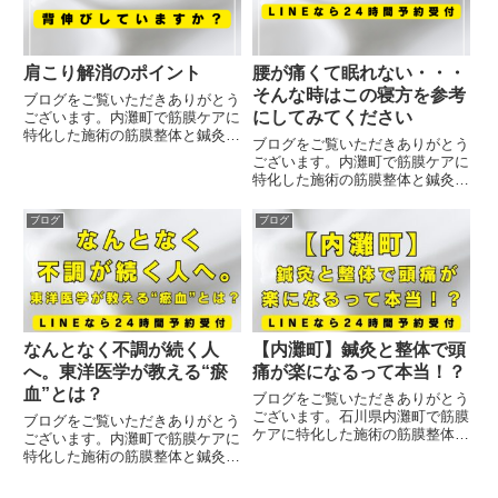
る...
肩こり解消のポイント
腰が痛くて眠れない・・・
そんな時はこの寝方を参考
ブログをご覧いただきありがとう
にしてみてください
ございます。内灘町で筋膜ケアに
特化した施術の筋膜整体と鍼灸を
ブログをご覧いただきありがとう
受けることが出来る治療院です。
ございます。内灘町で筋膜ケアに
皆さん突然ですが背伸びをしてい
特化した施術の筋膜整体と鍼灸を
ますか？私はこの背伸びという動
受けることが出来る治療院です。
作が肩こりに対して非常に大切な
腰が痛くて眠れない・・・そんな
ブログ
ブログ
動作になると考えています。き
経験はありませんか？そんな時は
ょ...
是非コチラの寝方を参考にしてみ
てください。横向きになり抱き
枕...
なんとなく不調が続く人
【内灘町】鍼灸と整体で頭
へ。東洋医学が教える“瘀
痛が楽になるって本当！？
血”とは？
ブログをご覧いただきありがとう
ございます。石川県内灘町で筋膜
ブログをご覧いただきありがとう
ケアに特化した施術の筋膜整体と
ございます。内灘町で筋膜ケアに
鍼灸を受けることが出来る治療院
特化した施術の筋膜整体と鍼灸を
です。当院は石川県内灘町で創業
受けることが出来る治療院です。
15年以上も腰痛肩こり専門でお
なんとなく不調が続いていい