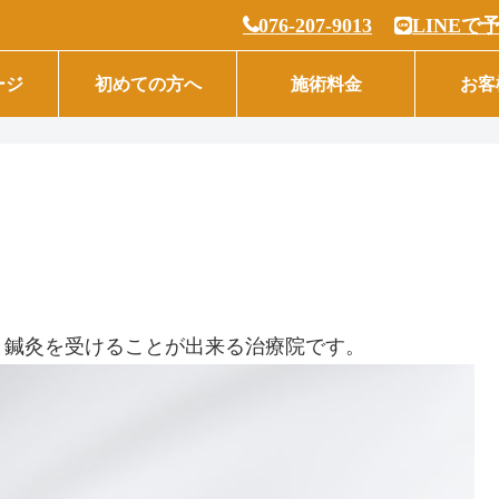
076-207-9013
LINEで
ージ
初めての方へ
施術料金
お客
。
と鍼灸を受けることが出来る治療院です。