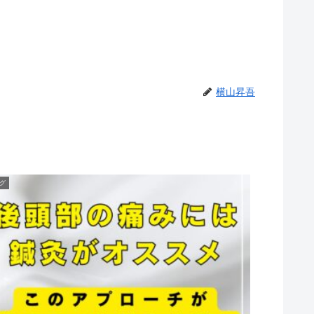
横山昇吾
グ