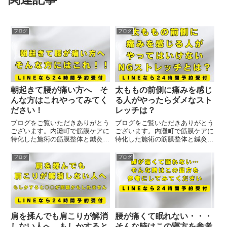
ブログ
ブログ
朝起きて腰が痛い方へ そ
太ももの前側に痛みを感じ
んな方はこれやってみてく
る人がやったらダメなスト
ださい！
レッチは？
ブログをご覧いただきありがとう
ブログをご覧いただきありがとう
ございます。内灘町で筋膜ケアに
ございます。内灘町で筋膜ケアに
特化した施術の筋膜整体と鍼灸を
特化した施術の筋膜整体と鍼灸を
受けることが出来る治療院です。
受けることが出来る治療院です。
朝起きて腰が痛い・・・そのよう
本日は太ももの前側に痛みや痺れ
ブログ
ブログ
なお悩みで困っている方は多いの
を感じる方に向けて、やってはい
ではないでしょうか？実際に腰痛
けないストレッチをご紹介させて
で当院をご利用される方の中で
いただきます。太ももの前側に
も...
痛...
肩を揉んでも肩こりが解消
腰が痛くて眠れない・・・
しない人へ もしかすると
そんな時はこの寝方を参考