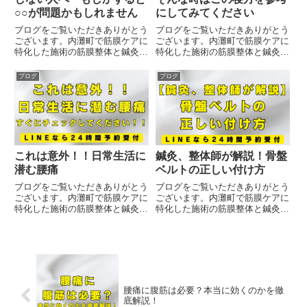
○○が問題かもしれません
にしてみてください
ブログをご覧いただきありがとう
ブログをご覧いただきありがとう
ございます。内灘町で筋膜ケアに
ございます。内灘町で筋膜ケアに
特化した施術の筋膜整体と鍼灸を
特化した施術の筋膜整体と鍼灸を
受けることが出来る治療院です。
受けることが出来る治療院です。
今や国民病とも言われている肩こ
腰が痛くて眠れない・・・そんな
ブログ
ブログ
りですが原因は様々です。その中
経験はありませんか？そんな時は
でも本日は肩こり専門院として活
是非コチラの寝方を参考にしてみ
動している私が感じる肩こりの
てください。横向きになり抱き
意...
枕...
これは意外！！日常生活に
鍼灸、整体師が解説！骨盤
潜む腰痛
ベルトの正しい付け方
ブログをご覧いただきありがとう
ブログをご覧いただきありがとう
ございます。内灘町で筋膜ケアに
ございます。内灘町で筋膜ケアに
特化した施術の筋膜整体と鍼灸を
特化した施術の筋膜整体と鍼灸を
受けることが出来る治療院です。
受けることが出来る治療院です。
日常生活に潜む腰痛になりやすい
骨盤ベルトについては産後の方や
方の特徴をお伝えさせていただき
腰痛持ちの方がよく使われます
ます！！本日ご紹介させていただ
が、実は「正しい位置」で巻かな
く内容は誰にでも起こりうる可
いと効果が半減します。本日は専
能...
門...
腰痛に腹筋は必要？本当に効くのかを徹
底解説！